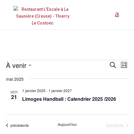
Évènements
Recher
Nav
À venir
Recherche
Liste
de
et
Sélectionnez
vu
naviga
mai 2025
une
Év
de
date.
1 janvier 2025
-
1 janvier 2027
MER
vues
21
Limoges Handball : Calendrier 2025 /2026
Évène
Évènements
Aujourd’hui
suivants
Évènements
précédents